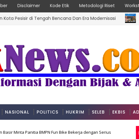
ber
Disclaimer
Kode Etik
Metodologi Riset
Workst
isir di Tengah Bencana Dan Era Modernisasi
DPRD SUM
NASIONAL
POLITICS
HUKRIM
SELEB
EKBIS
AD
n Basir Minta Panitia BMPN Fun Bike Bekerja dengan Serius