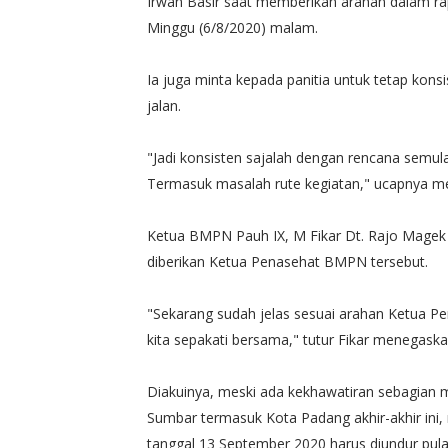
Irwan Basir saat memberikan arahan dalam rap
Minggu (6/8/2020) malam.
Ia juga minta kepada panitia untuk tetap kon
jalan.
"Jadi konsisten sajalah dengan rencana semul
Termasuk masalah rute kegiatan," ucapnya m
Ketua BMPN Pauh IX, M Fikar Dt. Rajo Magek
diberikan Ketua Penasehat BMPN tersebut.
"Sekarang sudah jelas sesuai arahan Ketua Pen
kita sepakati bersama," tutur Fikar menegaska
Diakuinya, meski ada kekhawatiran sebagian m
Sumbar termasuk Kota Padang akhir-akhir ini
tanggal 13 September 2020 harus diundur pula