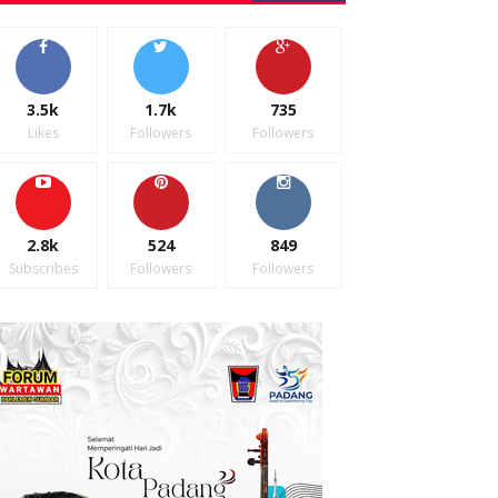
3.5k
1.7k
735
Likes
Followers
Followers
2.8k
524
849
Subscribes
Followers
Followers