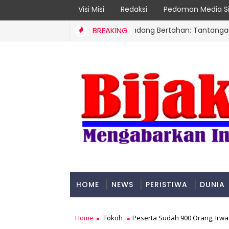
Visi Misi
Redaksi
Pedoman Media Si
357 Tahun Kota Padang Bertahan: Tantangan Kota Pes
BREAKING
OPINI
HOME
NEWS
PERISTIWA
DUNIA
PADANG
Home
Tokoh
Peserta Sudah 900 Orang, Irwa