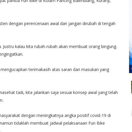
at panitia Fun Bike di Kolam Pancing Balimbiang, Kuranji,
sisten dengan perencenaan awal dan jangan dirubah di tengah
a. Justru kalau kita rubah-rubah akan membuat orang bingung.
engingatkan.
 mengucapkan terimakasih atas saran dan masukan yang
asehat tadi, kita jalankan saja sesuai konsep awal yang telah
n.
asyarakat dengan meningkatnya angka positif covid-19 di
, namun tidaklah membuat jadwal pelaksanaan Fun Bike
.