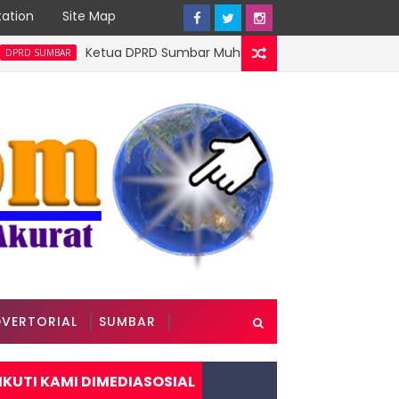
ation
Site Map
Ketua DPRD Sumbar Muhidi Ajak Seluruh Elemen Bangun Bu
BAR
VERTORIAL
SUMBAR
IKUTI KAMI DIMEDIASOSIAL