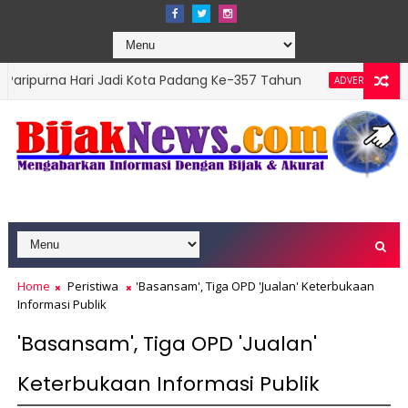
 Hari Jadi Kota Padang Ke-357 Tahun
DPRD Padan
ADVERTORIAL
ns Top Leader 2026
Home
Peristiwa
'Basansam', Tiga OPD 'Jualan' Keterbukaan
Informasi Publik
'Basansam', Tiga OPD 'Jualan'
Keterbukaan Informasi Publik