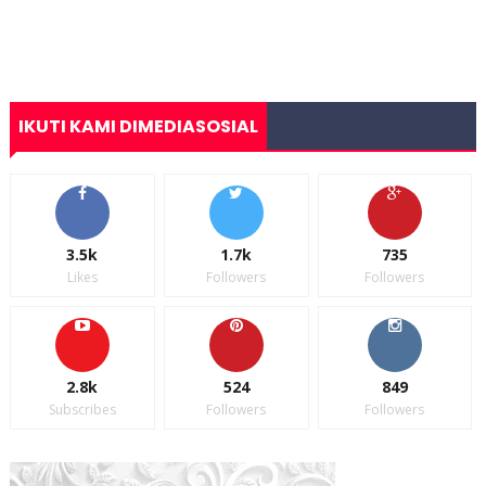
IKUTI KAMI DIMEDIASOSIAL
3.5k
1.7k
735
Likes
Followers
Followers
2.8k
524
849
Subscribes
Followers
Followers