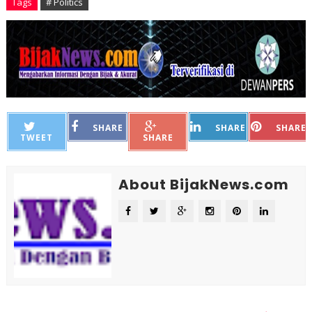
Tags
# Politics
SHARE
SHARE
SHARE
TWEET
SHARE
About BijakNews.com