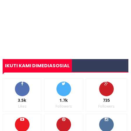
IKUTI KAMI DIMEDIASOSIAL
3.5k
1.7k
735
Likes
Followers
Followers