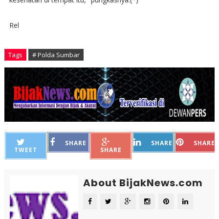
Rel
Tags
# Polda Sumbar
SHARE
SHARE
SHARE
TWEET
SHARE
About BijakNews.com