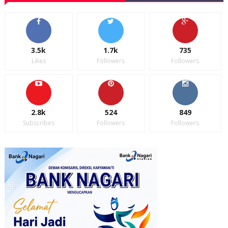
3.5k
1.7k
735
Likes
Followers
Followers
2.8k
524
849
Subscribes
Followers
Followers