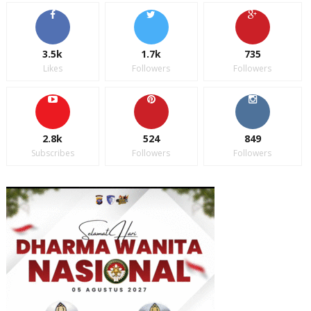
3.5k
1.7k
735
Likes
Followers
Followers
2.8k
524
849
Subscribes
Followers
Followers