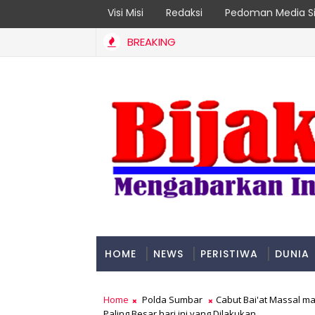
Visi Misi
Redaksi
Pedoman Media Si
BREAKING
ader 2026
HOME
NEWS
PERISTIWA
DUNIA
PADANG
Home
Polda Sumbar
Cabut Bai'at Massal ma
Paling Besar hari ini yang Dilakukan