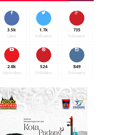
3.5k
1.7k
735
Likes
Followers
Followers
2.8k
524
849
Subscribes
Followers
Followers