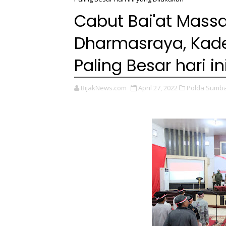
Cabut Bai'at Massa
Dharmasraya, Kade
Paling Besar hari i
BijakNews.com
April 27, 2022
Polda Sumba