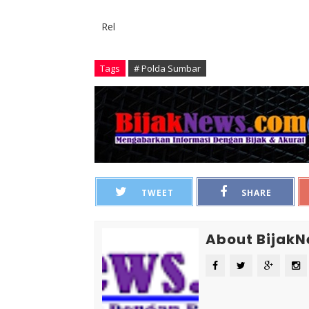
Rel
Tags
# Polda Sumbar
TWEET
SHARE
About Bijak