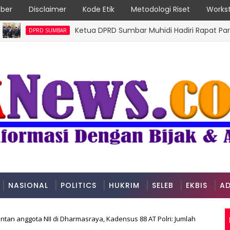
ber
Disclaimer
Kode Etik
Metodologi Riset
Workst
Ketua DPRD Sumbar Muhidi Hadiri Rapat Paripurna 
DPRD SUMBAR
NASIONAL
POLITICS
HUKRIM
SELEB
EKBIS
AD
ntan anggota NII di Dharmasraya, Kadensus 88 AT Polri: Jumlah