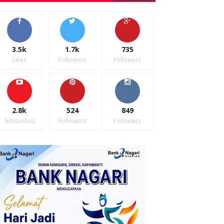
3.5k
1.7k
735
Likes
Followers
Followers
2.8k
524
849
Subscribes
Followers
Followers