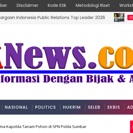
ber
Disclaimer
Kode Etik
Metodologi Riset
Workst
ndonesia Public Relations Top Leader 2026
ADVERTORIAL
NASIONAL
POLITICS
HUKRIM
SELEB
EKBIS
AD
sama Kapolda Tanam Pohon di SPN Polda Sumbar