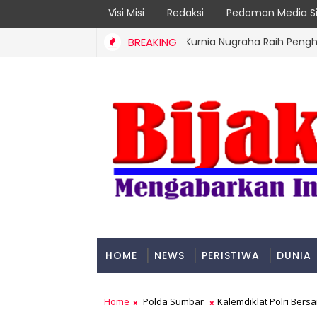
Visi Misi
Redaksi
Pedoman Media Si
BREAKING
Kurnia Nugraha Raih Penghargaan I
JNE
HOME
NEWS
PERISTIWA
DUNIA
PADANG
Home
Polda Sumbar
Kalemdiklat Polri Ber