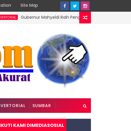
ation
Site Map
Gubernur Mahyeldi Raih Penghargaan Kartika Pamong Praja Ma
VERTORIAL
SUMBAR
IKUTI KAMI DIMEDIASOSIAL