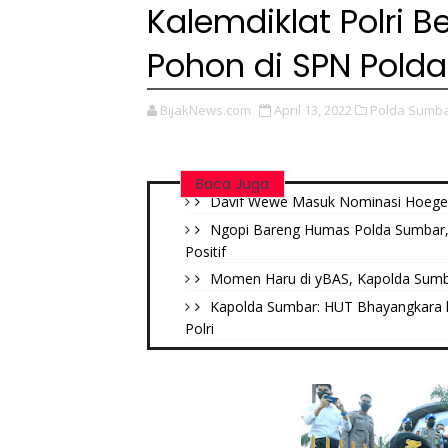
Kalemdiklat Polri
Pohon di SPN Pold
BijakNews.com
April 13, 2022
Polda Sumba
Baca Juga
Davif Wewe Masuk Nominasi Hoegeng
Ngopi Bareng Humas Polda Sumbar, 
Positif
Momen Haru di yBAS, Kapolda Sumb
Kapolda Sumbar: HUT Bhayangkara 
Polri