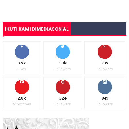
IKUTI KAMI DIMEDIASOSIAL
3.5k
1.7k
735
Likes
Followers
Followers
2.8k
524
849
Subscribes
Followers
Followers