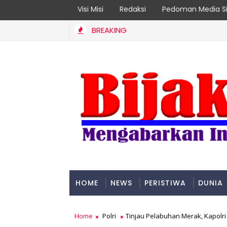
Visi Misi
Redaksi
Pedoman Media Si
BREAKING
HOME
NEWS
PERISTIWA
DUNIA
PADANG
Home
Polri
Tinjau Pelabuhan Merak, Kapolri