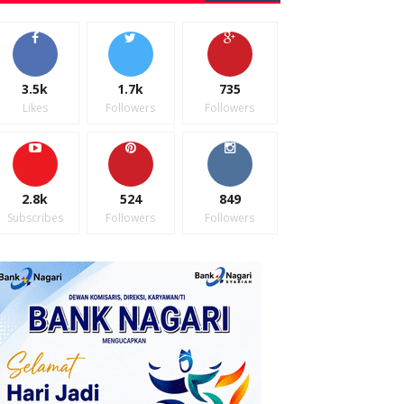
3.5k
1.7k
735
Likes
Followers
Followers
2.8k
524
849
Subscribes
Followers
Followers