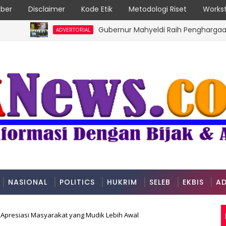
ber
Disclaimer
Kode Etik
Metodologi Riset
Workst
Gubernur Mahyeldi Raih Penghargaan Kartika
ADVERTORIAL
NASIONAL
POLITICS
HUKRIM
SELEB
EKBIS
AD
 Apresiasi Masyarakat yang Mudik Lebih Awal