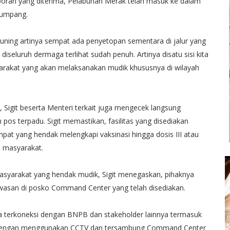
i laporan yang diterima, Pelabuhan Merak telah masuk ke dalam
enumpang.
i kuning artinya sempat ada penyetopan sementara di jalur yang
diseluruh dermaga terlihat sudah penuh. Artinya disatu sisi kita
arakat yang akan melaksanakan mudik khususnya di wilayah
, Sigit beserta Menteri terkait juga mengecek langsung
os terpadu. Sigit memastikan, fasilitas yang disediakan
at yang hendak melengkapi vaksinasi hingga dosis III atau
h masyarakat.
syarakat yang hendak mudik, Sigit menegaskan, pihaknya
asan di posko Command Center yang telah disediakan.
a terkoneksi dengan BNPB dan stakeholder lainnya termasuk
ui dengan menggunakan CCTV dan tersambung Command Center