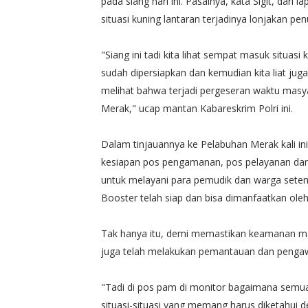
pada siang hari ini. Pasalnya, kata Sigit, dar
situasi kuning lantaran terjadinya lonjakan p
"Siang ini tadi kita lihat sempat masuk situas
sudah dipersiapkan dan kemudian kita liat juga 
melihat bahwa terjadi pergeseran waktu masy
Merak," ucap mantan Kabareskrim Polri ini.
Dalam tinjauannya ke Pelabuhan Merak kali ini
kesiapan pos pengamanan, pos pelayanan dan p
untuk melayani para pemudik dan warga setemp
Booster telah siap dan bisa dimanfaatkan ole
Tak hanya itu, demi memastikan keamanan ma
juga telah melakukan pemantauan dan pengaw
"Tadi di pos pam di monitor bagaimana semu
situasi-situasi yang memang harus diketah