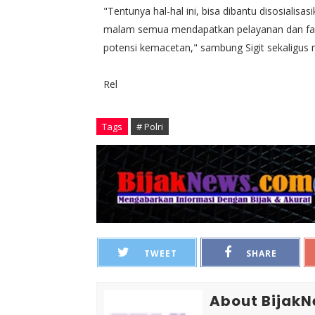
"Tentunya hal-hal ini, bisa dibantu disosialisa
malam semua mendapatkan pelayanan dan fasil
potensi kemacetan," sambung Sigit sekaligus 
Rel
Tags
# Polri
TWEET
SHARE
About Bijak