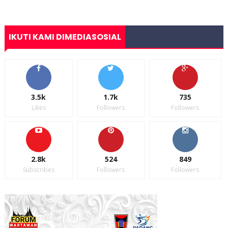
IKUTI KAMI DIMEDIASOSIAL
3.5k
1.7k
735
Likes
Followers
Followers
2.8k
524
849
Subscribes
Followers
Followers