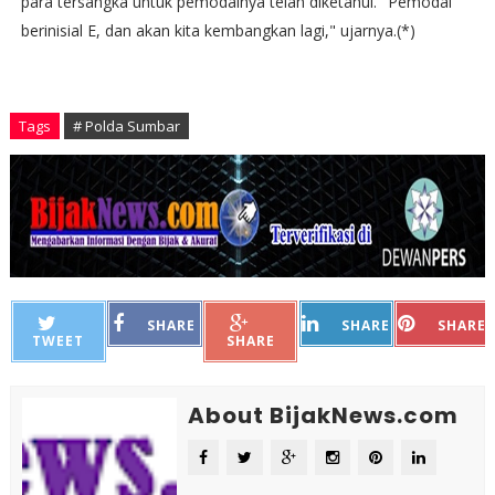
para tersangka untuk pemodalnya telah diketahui. "Pemodal
berinisial E, dan akan kita kembangkan lagi," ujarnya.(*)
Tags
# Polda Sumbar
SHARE
SHARE
SHARE
TWEET
SHARE
About BijakNews.com