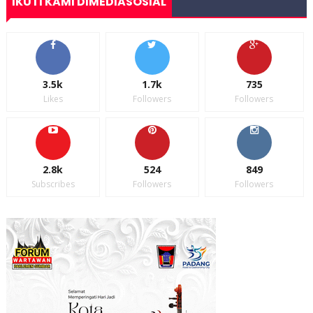
IKUTI KAMI DIMEDIASOSIAL
3.5k
1.7k
735
Likes
Followers
Followers
2.8k
524
849
Subscribes
Followers
Followers