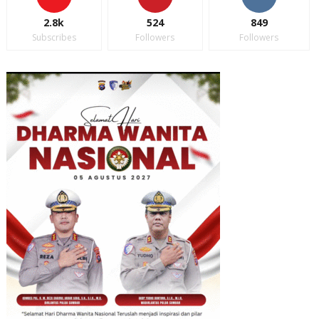
2.8k
524
849
Subscribes
Followers
Followers