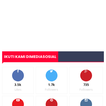
IKUTI KAMI DIMEDIASOSIAL
3.5k
1.7k
735
Likes
Followers
Followers