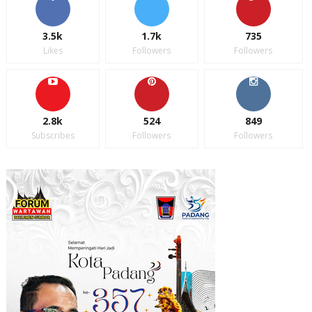
3.5k
1.7k
735
Likes
Followers
Followers
2.8k
524
849
Subscribes
Followers
Followers