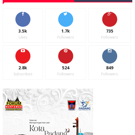
3.5k
1.7k
735
Likes
Followers
Followers
2.8k
524
849
Subscribes
Followers
Followers