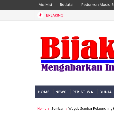
Visi Misi
Redaksi
Pedoman Media Si
BREAKING
k Rentan Jadi Prioritas
HOME
NEWS
PERISTIWA
DUNIA
PADANG
Home
Sumbar
Wagub Sumbar Relaunching 