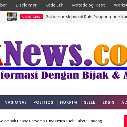
ber
Disclaimer
Kode Etik
Metodologi Riset
Workst
Gubernur Mahyeldi Raih Penghargaan Kartika Pam
ADVERTORIAL
NASIONAL
POLITICS
HUKRIM
SELEB
EKBIS
AD
Kelompok Usaha Bersama Tuna Netra Tuah Sakato Padang