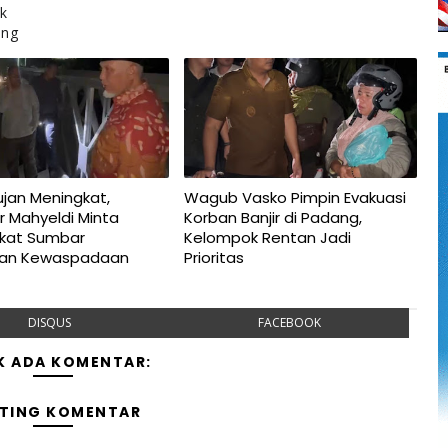
ik
ang
jan Meningkat,
Wagub Vasko Pimpin Evakuasi
r Mahyeldi Minta
Korban Banjir di Padang,
kat Sumbar
Kelompok Rentan Jadi
kan Kewaspadaan
Prioritas
DISQUS
FACEBOOK
K ADA KOMENTAR:
TING KOMENTAR