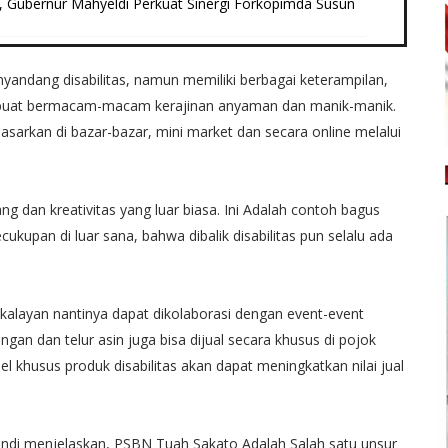
, Gubernur Mahyeldi Perkuat Sinergi Forkopimda Susun
andang disabilitas, namun memiliki berbagai keterampilan,
embuat bermacam-macam kerajinan anyaman dan manik-manik.
sarkan di bazar-bazar, mini market dan secara online melalui
g dan kreativitas yang luar biasa. Ini Adalah contoh bagus
kupan di luar sana, bahwa dibalik disabilitas pun selalu ada
kalayan nantinya dapat dikolaborasi dengan event-event
ngan dan telur asin juga bisa dijual secara khusus di pojok
 khusus produk disabilitas akan dapat meningkatkan nilai jual
wandi menjelaskan, PSBN Tuah Sakato Adalah Salah satu unsur