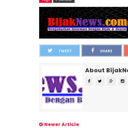
TWEET
SHARE
About Bijak
Newer Article