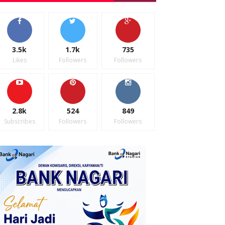
3.5k
1.7k
735
Likes
Followers
Followers
2.8k
524
849
Subscribes
Followers
Followers