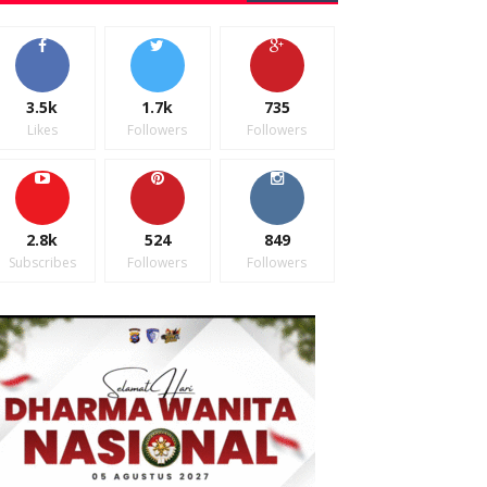
3.5k
1.7k
735
Likes
Followers
Followers
2.8k
524
849
Subscribes
Followers
Followers