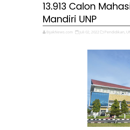
13.913 Calon Mahas
Mandiri UNP
BijakNews.com
Juli 02, 2022
Pendidikan,
U