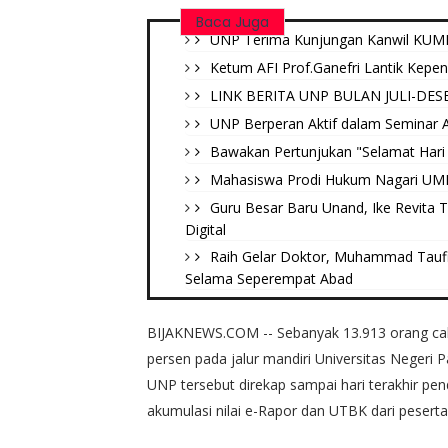
Baca Juga
UNP Terima Kunjungan Kanwil KUMH
Ketum AFI Prof.Ganefri Lantik Kepe
LINK BERITA UNP BULAN JULI-DES
UNP Berperan Aktif dalam Seminar Ak
Bawakan Pertunjukan "Selamat Hari 
Mahasiswa Prodi Hukum Nagari UMN B
Guru Besar Baru Unand, Ike Revita 
Digital
Raih Gelar Doktor, Muhammad Tauf
Selama Seperempat Abad
BIJAKNEWS.COM -- Sebanyak 13.913 orang cal
persen pada jalur mandiri Universitas Negeri P
UNP tersebut direkap sampai hari terakhir pen
akumulasi nilai e-Rapor dan UTBK dari peserta