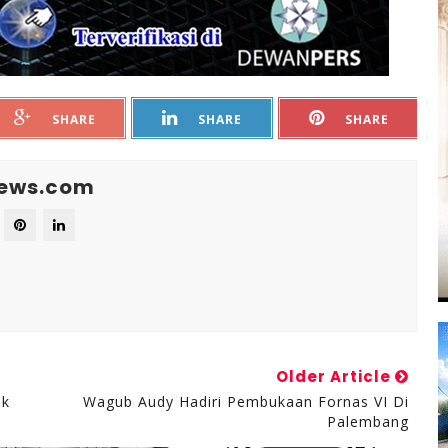
SHARE
SHARE
SHARE
News.com
Older Article
ek
Wagub Audy Hadiri Pembukaan Fornas VI Di
Palembang