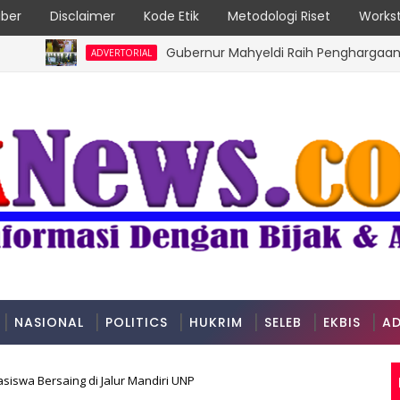
ber
Disclaimer
Kode Etik
Metodologi Riset
Workst
Gubernur Mahyeldi Raih Penghargaan Kartika 
ADVERTORIAL
NASIONAL
POLITICS
HUKRIM
SELEB
EKBIS
AD
siswa Bersaing di Jalur Mandiri UNP