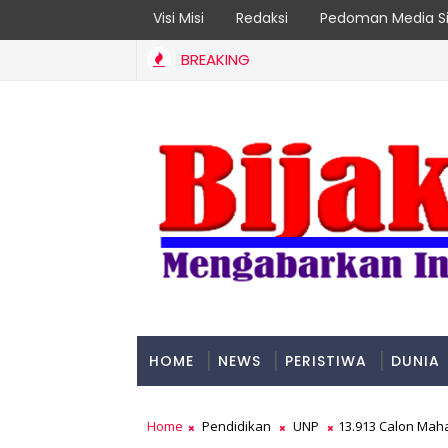
Visi Misi
Redaksi
Pedoman Media Si
BREAKING
HOME
NEWS
PERISTIWA
DUNIA
PADANG
Home
Pendidikan
UNP
13.913 Calon Maha