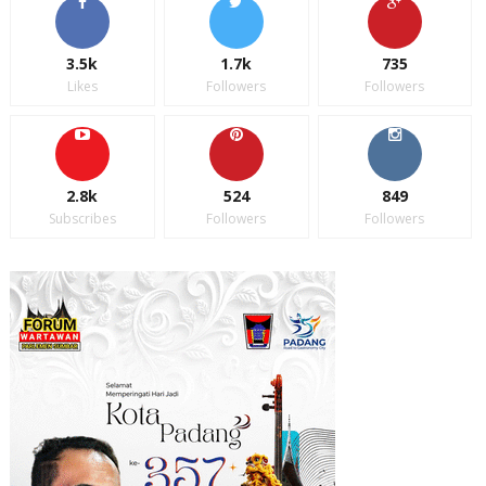
3.5k
1.7k
735
Likes
Followers
Followers
2.8k
524
849
Subscribes
Followers
Followers