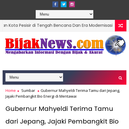
sir di Tengah Bencana Dan Era Modernisasi
Ke
DPRD SUMBAR
ntik, Targetkan Organisasi Modern dan Prestasi Nasional
Home
Sumbar
Gubernur Mahyeldi Terima Tamu dari Jepang,
Jajaki Pembangkit Bio Energi di Mentawai
Gubernur Mahyeldi Terima Tamu
dari Jepang, Jajaki Pembangkit Bio