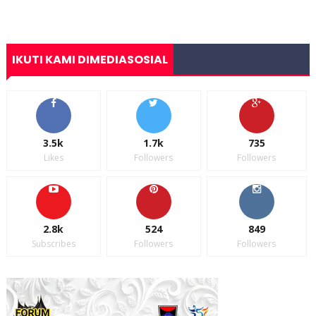
IKUTI KAMI DIMEDIASOSIAL
3.5k
1.7k
735
Likes
Followers
Followers
2.8k
524
849
Subscribes
Followers
Followers