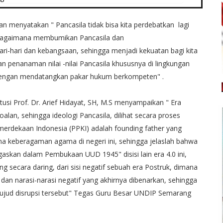
n menyatakan " Pancasila tidak bisa kita perdebatkan lagi
g bagaimana membumikan Pancasila dan
ri-hari dan kebangsaan, sehingga menjadi kekuatan bagi kita
 penanaman nilai -nilai Pancasila khususnya di lingkungan
dengan mendatangkan pakar hukum berkompeten" .
 Prof. Dr. Arief Hidayat, SH, M.S menyampaikan " Era
alan, sehingga ideologi Pancasila, dilihat secara proses
emerdekaan Indonesia (PPKI) adalah founding father yang
 keberagaman agama di negeri ini, sehingga jelaslah bahwa
gaskan dalam Pembukaan UUD 1945" disisi lain era 4.0 ini,
g secara daring, dari sisi negatif sebuah era Postruk, dimana
dan narasi-narasi negatif yang akhirnya dibenarkan, sehingga
 wujud disrupsi tersebut" Tegas Guru Besar UNDIP Semarang