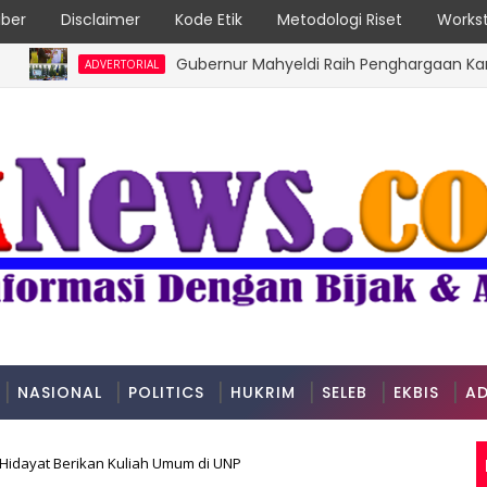
ber
Disclaimer
Kode Etik
Metodologi Riset
Workst
Gubernur Mahyeldi Raih Penghargaan Kartika Pa
ADVERTORIAL
NASIONAL
POLITICS
HUKRIM
SELEB
EKBIS
AD
 Hidayat Berikan Kuliah Umum di UNP