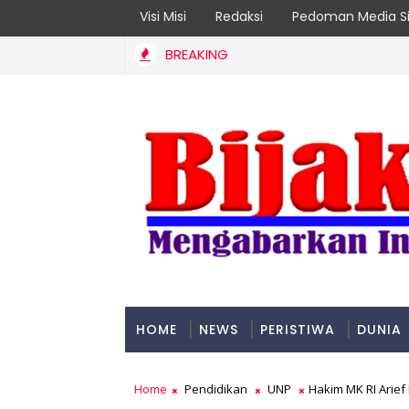
Visi Misi
Redaksi
Pedoman Media Si
BREAKING
k Rentan Jadi Prioritas
HOME
NEWS
PERISTIWA
DUNIA
PADANG
Home
Pendidikan
UNP
Hakim MK RI Arief