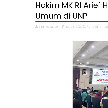
Hakim MK RI Arief H
Umum di UNP
BijakNews.com
Juli 23, 2022
Pendidikan,
U