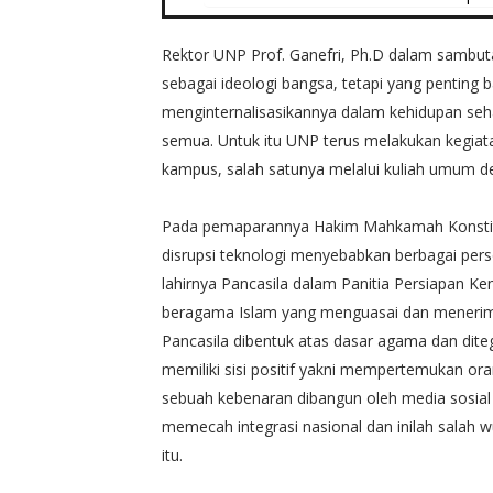
Rektor UNP Prof. Ganefri, Ph.D dalam sambuta
sebagai ideologi bangsa, tetapi yang pentin
menginternalisasikannya dalam kehidupan seha
semua. Untuk itu UNP terus melakukan kegiatan
kampus, salah satunya melalui kuliah umum 
Pada pemaparannya Hakim Mahkamah Konstitusi
disrupsi teknologi menyebabkan berbagai perso
lahirnya Pancasila dalam Panitia Persiapan K
beragama Islam yang menguasai dan menerima
Pancasila dibentuk atas dasar agama dan dite
memiliki sisi positif yakni mempertemukan oran
sebuah kebenaran dibangun oleh media sosial 
memecah integrasi nasional dan inilah salah
itu.