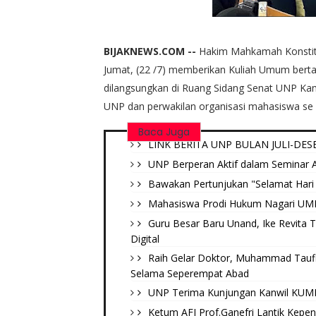
BIJAKNEWS.COM --
Hakim Mahkamah Konstitus
Jumat, (22 /7) memberikan Kuliah Umum bertajuk
dilangsungkan di Ruang Sidang Senat UNP Kam
UNP dan perwakilan organisasi mahasiswa se
Baca Juga
LINK BERITA UNP BULAN JULI-DES
UNP Berperan Aktif dalam Seminar Ak
Bawakan Pertunjukan "Selamat Hari 
Mahasiswa Prodi Hukum Nagari UMN B
Guru Besar Baru Unand, Ike Revita 
Digital
Raih Gelar Doktor, Muhammad Tauf
Selama Seperempat Abad
UNP Terima Kunjungan Kanwil KUMH
Ketum AFI Prof.Ganefri Lantik Kepe