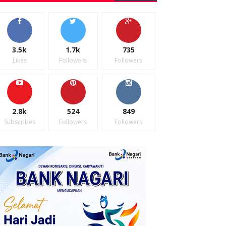
3.5k
1.7k
735
Likes
Followers
Followers
2.8k
524
849
Subscribes
Followers
Followers