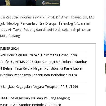
i Republik Indonesia (MK RI) Prof. Dr. Arief Hidayat, SH, M.S
 "Ideologi Pancasila di Era Disrupsi Teknologi". Acara ini
pus Air Tawar Padang dan dihadiri oleh sejumlah pimpinan
 Kota Padang.
EMBER 2024
hir Penelitian RKI 2024 di Universitas Hasanuddin
Profesi!", NTMS 2026 Siap Kunjungi 8 Sekolah di Sumbar
elajar Tata Kelola Nagari Konstitusi di Pasie Laweh ‎
Tekankan Pentingnya Kesantunan Berbahasa di Era
ik Ungkap Kegagalan Negara Terapkan PP 84/1999
AM, Sosialisasikan HKI dan Peluang Magang
ngurusan AFI Sumbar Periode 2024-2028