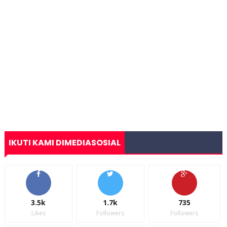
IKUTI KAMI DIMEDIASOSIAL
3.5k
1.7k
735
Likes
Followers
Followers