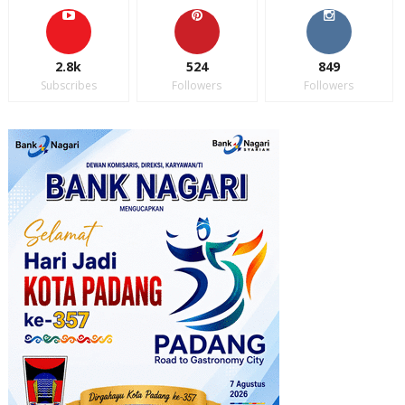
2.8k
524
849
Subscribes
Followers
Followers