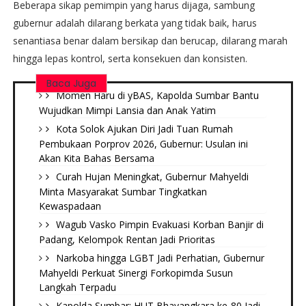
Beberapa sikap pemimpin yang harus dijaga, sambung
gubernur adalah dilarang berkata yang tidak baik, harus
senantiasa benar dalam bersikap dan berucap, dilarang marah
hingga lepas kontrol, serta konsekuen dan konsisten.
Baca Juga
Momen Haru di yBAS, Kapolda Sumbar Bantu
Wujudkan Mimpi Lansia dan Anak Yatim
Kota Solok Ajukan Diri Jadi Tuan Rumah
Pembukaan Porprov 2026, Gubernur: Usulan ini
Akan Kita Bahas Bersama
Curah Hujan Meningkat, Gubernur Mahyeldi
Minta Masyarakat Sumbar Tingkatkan
Kewaspadaan
Wagub Vasko Pimpin Evakuasi Korban Banjir di
Padang, Kelompok Rentan Jadi Prioritas
Narkoba hingga LGBT Jadi Perhatian, Gubernur
Mahyeldi Perkuat Sinergi Forkopimda Susun
Langkah Terpadu
Kapolda Sumbar: HUT Bhayangkara ke-80 Jadi