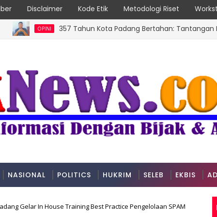
ber
Disclaimer
Kode Etik
Metodologi Riset
Workst
357 Tahun Kota Padang Bertahan: Tantangan Kota Pesis
OPINI
NASIONAL
POLITICS
HUKRIM
SELEB
EKBIS
AD
dang Gelar In House Training Best Practice Pengelolaan SPAM