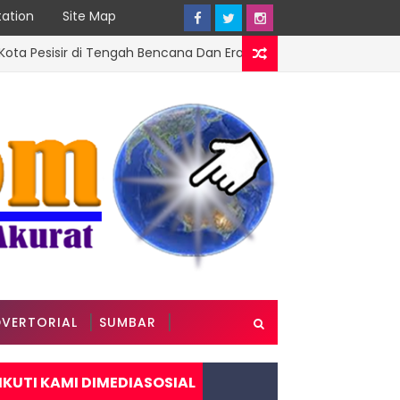
ation
Site Map
ir di Tengah Bencana Dan Era Modernisasi
DPRD SUMBA
VERTORIAL
SUMBAR
IKUTI KAMI DIMEDIASOSIAL