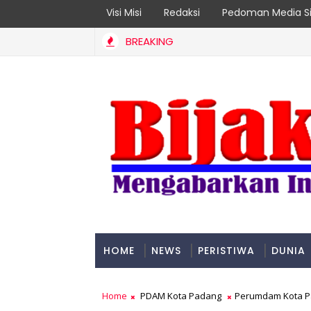
Visi Misi
Redaksi
Pedoman Media Si
BREAKING
getkan Organisasi Modern dan Prestasi Nasional
HOME
NEWS
PERISTIWA
DUNIA
PADANG
Home
PDAM Kota Padang
Perumdam Kota Pa