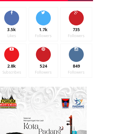
3.5k
1.7k
735
Likes
Followers
Followers
2.8k
524
849
Subscribes
Followers
Followers