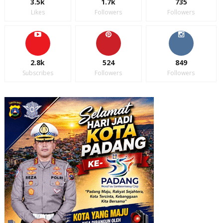
3.5k
1.7k
735
Likes
Followers
Followers
2.8k
524
849
Subscribes
Followers
Followers