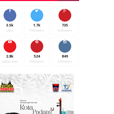
3.5k
1.7k
735
Likes
Followers
Followers
2.8k
524
849
Subscribes
Followers
Followers