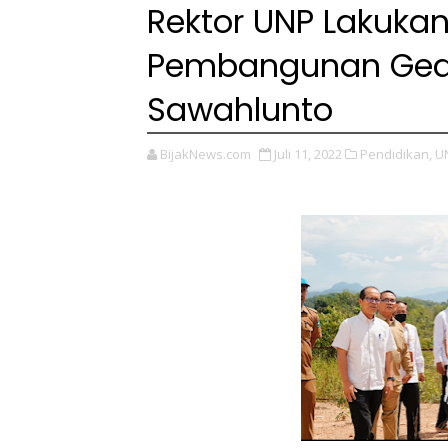
Rektor UNP Lakuka
Pembangunan Ged
Sawahlunto
BijakNews.com
Juli 11, 2022
Pendidikan,
U