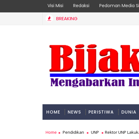
Visi Misi
Redaksi
Pedoman Media Si
BREAKING
Budaya Kewaspadaan Kantibmas di Lingkungan Masyarakat
HOME
NEWS
PERISTIWA
DUNIA
PADANG
Home
Pendidikan
UNP
Rektor UNP Laku