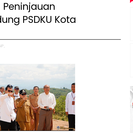
n Peninjauan
ung PSDKU Kota
NP,