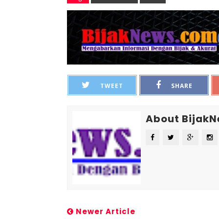
TWEET
SHARE
About Bijak
Newer Article