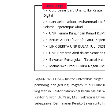
Baca Juga
Guru Besar Baru Unand, Ike Revita 
Digital
Raih Gelar Doktor, Muhammad Tauf
Selama Seperempat Abad
UNP Terima Kunjungan Kanwil KUMH
Ketum AFI Prof.Ganefri Lantik Kepe
LINK BERITA UNP BULAN JULI-DES
UNP Berperan Aktif dalam Seminar Ak
Bawakan Pertunjukan "Selamat Hari 
Mahasiswa Prodi Hukum Nagari UMN B
BIJAKNEWS.COM -- Rektor Universitas Negeri 
pembangunan gedung Program Studi Di luar 
kegiatan ini Rektor didampingi Ketua Majelis 
Rektor IV Prof. Dr. Yasri, M.S, Sekretaris Unive
sebagainya. Dari jajaran Pemko Sawahlunto ha