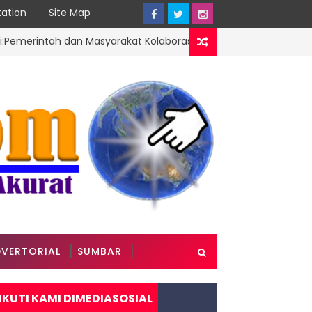
ation
Site Map
ntah dan Masyarakat Kolaborasi Ciptakan Lingkungan Aman,Nya
VERTORIAL
SUMBAR
IKUTI KAMI DIMEDIASOSIAL