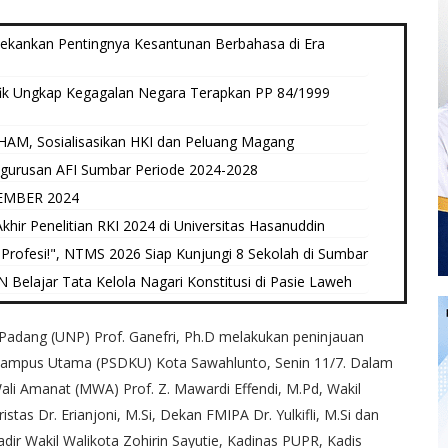
Tekankan Pentingnya Kesantunan Berbahasa di Era
ik Ungkap Kegagalan Negara Terapkan PP 84/1999
AM, Sosialisasikan HKI dan Peluang Magang
ngurusan AFI Sumbar Periode 2024-2028
EMBER 2024
hir Penelitian RKI 2024 di Universitas Hasanuddin
Profesi!", NTMS 2026 Siap Kunjungi 8 Sekolah di Sumbar
elajar Tata Kelola Nagari Konstitusi di Pasie Laweh ‎
Padang (UNP) Prof. Ganefri, Ph.D melakukan peninjauan
Kampus Utama (PSDKU) Kota Sawahlunto, Senin 11/7. Dalam
Wali Amanat (MWA) Prof. Z. Mawardi Effendi, M.Pd, Wakil
ristas Dr. Erianjoni, M.Si, Dekan FMIPA Dr. Yulkifli, M.Si dan
dir Wakil Walikota Zohirin Sayutie, Kadinas PUPR, Kadis