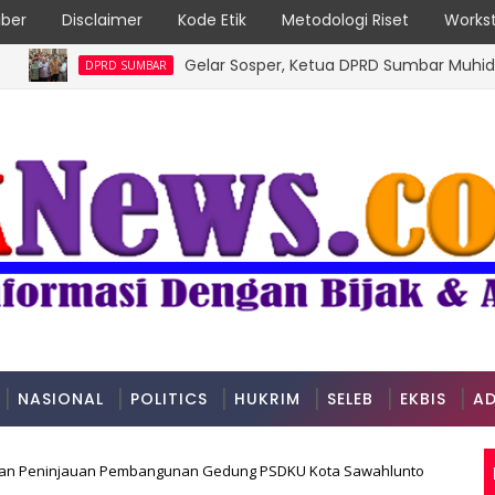
ber
Disclaimer
Kode Etik
Metodologi Riset
Workst
Gelar Sosper, Ketua DPRD Sumbar Muhidi:Pemeri
DPRD SUMBAR
NASIONAL
POLITICS
HUKRIM
SELEB
EKBIS
AD
kan Peninjauan Pembangunan Gedung PSDKU Kota Sawahlunto