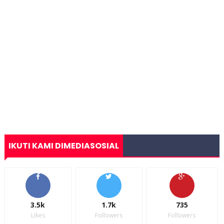
IKUTI KAMI DIMEDIASOSIAL
3.5k
1.7k
735
Likes
Followers
Followers