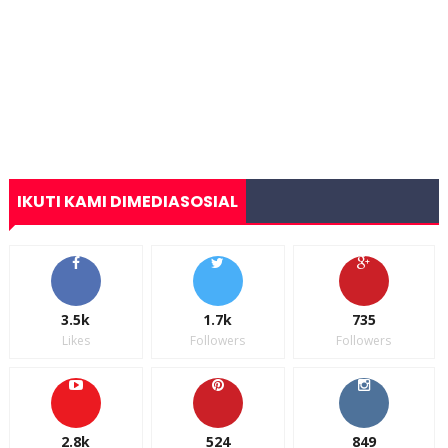
IKUTI KAMI DIMEDIASOSIAL
3.5k
1.7k
735
Likes
Followers
Followers
2.8k
524
849