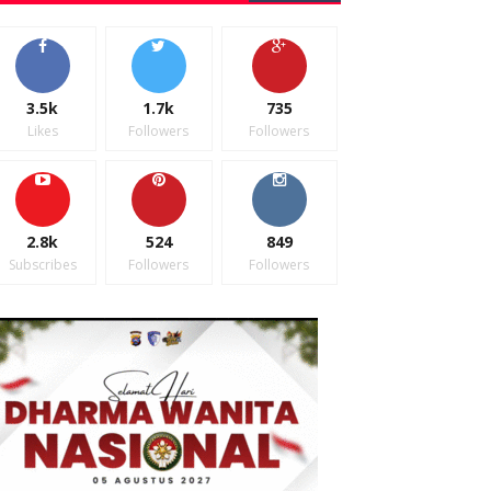
3.5k
1.7k
735
Likes
Followers
Followers
2.8k
524
849
Subscribes
Followers
Followers