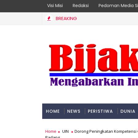
Visi Misi
Redaksi
Pedoman Media Si
BREAKING
entan Jadi Prioritas
HOME
NEWS
PERISTIWA
DUNIA
PADANG
Home
UIN
Dorong Peningkatan Kompetensi 
Padang