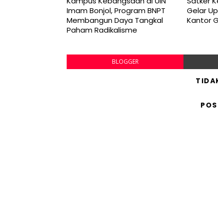
Kampus Kebangsaan di UIN
Satker 
Imam Bonjol, Program BNPT
Gelar Up
Membangun Daya Tangkal
Kantor 
Paham Radikalisme
BLOGGER
TIDA
POS