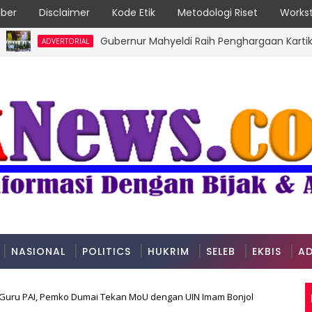
ber
Disclaimer
Kode Etik
Metodologi Riset
Workst
Gubernur Mahyeldi Raih Penghargaan Kartika Pamon
ADVERTORIAL
NASIONAL
POLITICS
HUKRIM
SELEB
EKBIS
AD
Guru PAI, Pemko Dumai Tekan MoU dengan UIN Imam Bonjol