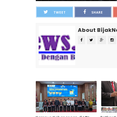
TWEET
SHARE
About Bijak