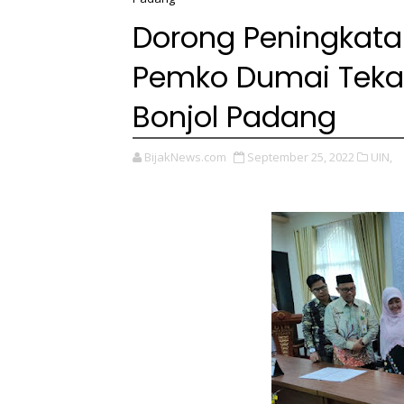
Dorong Peningkata
Pemko Dumai Teka
Bonjol Padang
BijakNews.com
September 25, 2022
UIN,