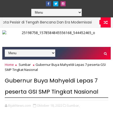
di Tengah Bencana Dan Era Modernisasi
Ketua 
DPRD SUMBAR
k, Targetkan Organisasi Modern dan Prestasi Nasional
Home
Sumbar
Gubernur Buya Mahyeldi Lepas 7 peserta GSI
SMP Tingkat Nasional
Gubernur Buya Mahyeldi Lepas 7
peserta GSI SMP Tingkat Nasional
BijakNews.com
Oktober 18, 2022
Sumbar,