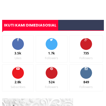
IKUTI KAMI DIMEDIASOSIAL
3.5k
1.7k
735
Likes
Followers
Followers
2.8k
524
849
Subscribes
Followers
Followers