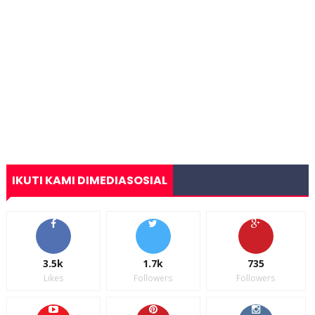
IKUTI KAMI DIMEDIASOSIAL
3.5k
1.7k
735
Likes
Followers
Followers