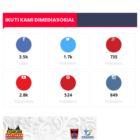
IKUTI KAMI DIMEDIASOSIAL
3.5k
1.7k
735
Likes
Followers
Followers
2.8k
524
849
Subscribes
Followers
Followers