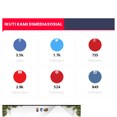
IKUTI KAMI DIMEDIASOSIAL
3.5k
1.7k
735
Likes
Followers
Followers
2.8k
524
849
Subscribes
Followers
Followers