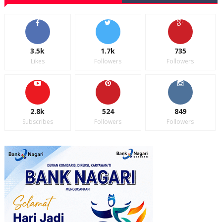
3.5k
1.7k
735
Likes
Followers
Followers
2.8k
524
849
Subscribes
Followers
Followers