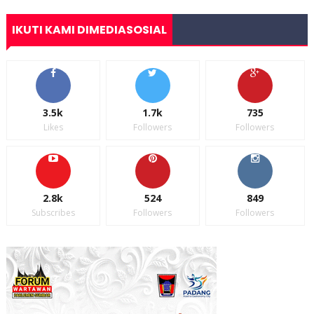
IKUTI KAMI DIMEDIASOSIAL
3.5k
1.7k
735
Likes
Followers
Followers
2.8k
524
849
Subscribes
Followers
Followers