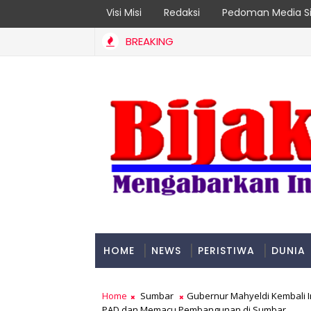
Visi Misi
Redaksi
Pedoman Media Si
BREAKING
 Targetkan Organisasi Modern dan Prestasi Nasional
HOME
NEWS
PERISTIWA
DUNIA
PADANG
Home
Sumbar
Gubernur Mahyeldi Kembali I
PAD dan Memacu Pembangunan di Sumbar