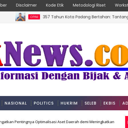
ber
Disclaimer
Kode Etik
Metodologi Riset
Workst
357 Tahun Kota Padang Bertahan: Tantangan Kota P
OPINI
NASIONAL
POLITICS
HUKRIM
SELEB
EKBIS
AD
ngatkan Pentingnya Optimalisasi Aset Daerah demi Meningkatkan