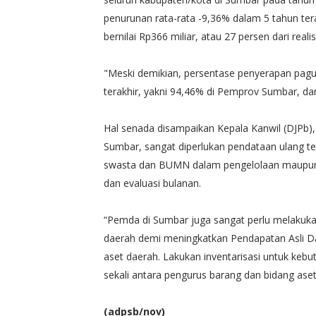
penurunan rata-rata -9,36% dalam 5 tahun tera
bernilai Rp366 miliar, atau 27 persen dari rea
"Meski demikian, persentase penyerapan pagu 
terakhir, yakni 94,46% di Pemprov Sumbar, da
Hal senada disampaikan Kepala Kanwil (DJPb)
Sumbar, sangat diperlukan pendataan ulang te
swasta dan BUMN dalam pengelolaan maupun 
dan evaluasi bulanan.
“Pemda di Sumbar juga sangat perlu melakuka
daerah demi meningkatkan Pendapatan Asli Da
aset daerah. Lakukan inventarisasi untuk kebu
sekali antara pengurus barang dan bidang aset
(adpsb/nov)