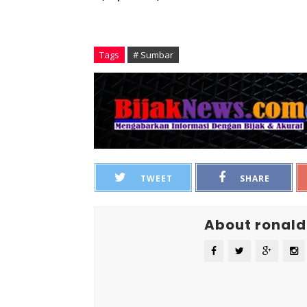
Tags
# Sumbar
TWEET
SHARE
About ronald