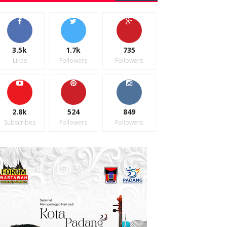
3.5k
1.7k
735
Likes
Followers
Followers
2.8k
524
849
Subscribes
Followers
Followers