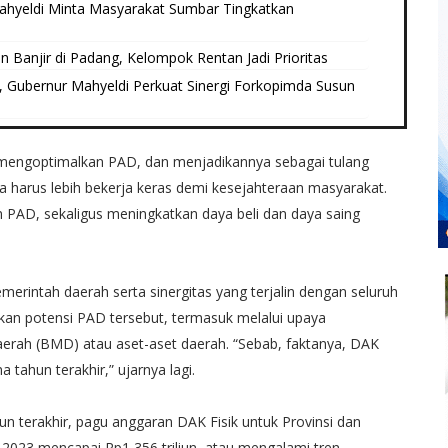
ahyeldi Minta Masyarakat Sumbar Tingkatkan
 Banjir di Padang, Kelompok Rentan Jadi Prioritas
, Gubernur Mahyeldi Perkuat Sinergi Forkopimda Susun
s mengoptimalkan PAD, dan menjadikannya sebagai tulang
a harus lebih bekerja keras demi kesejahteraan masyarakat.
n PAD, sekaligus meningkatkan daya beli dan daya saing
merintah daerah serta sinergitas yang terjalin dengan seluruh
kan potensi PAD tersebut, termasuk melalui upaya
rah (BMD) atau aset-aset daerah. “Sebab, faktanya, DAK
tahun terakhir,” ujarnya lagi.
n terakhir, pagu anggaran DAK Fisik untuk Provinsi dan
2023 mencapai Rp1,356 triliun, atau mengalami tren