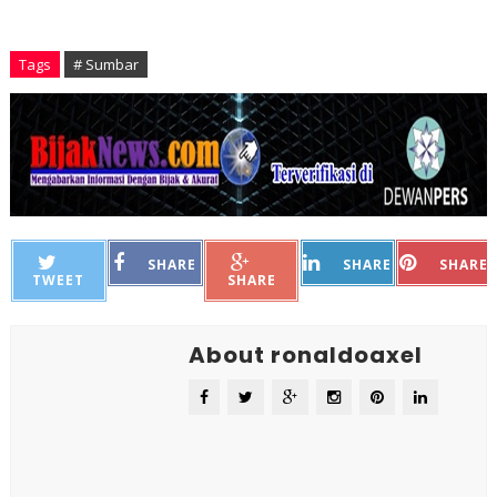
Tags
# Sumbar
SHARE
SHARE
SHARE
TWEET
SHARE
About ronaldoaxel