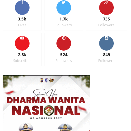
3.5k
1.7k
735
Likes
Followers
Followers
2.8k
524
849
Subscribes
Followers
Followers