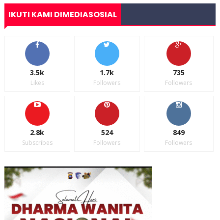
IKUTI KAMI DIMEDIASOSIAL
3.5k
1.7k
735
Likes
Followers
Followers
2.8k
524
849
Subscribes
Followers
Followers