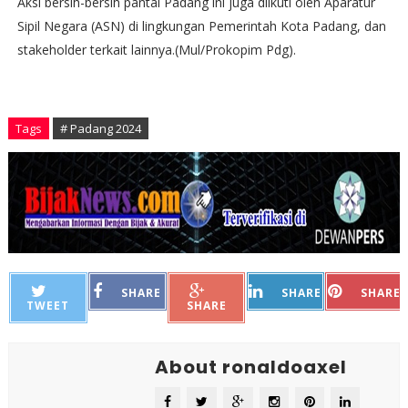
Aksi bersih-bersih pantai Padang ini juga diikuti oleh Aparatur
Sipil Negara (ASN) di lingkungan Pemerintah Kota Padang, dan
stakeholder terkait lainnya.(Mul/Prokopim Pdg).
Tags
# Padang 2024
SHARE
SHARE
SHARE
TWEET
SHARE
About ronaldoaxel