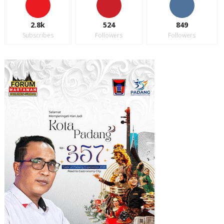
2.8k
524
849
Subscribes
Followers
Followers