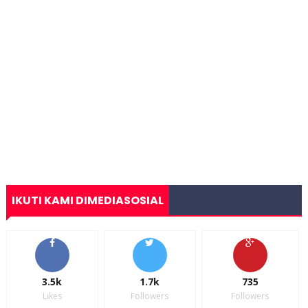
IKUTI KAMI DIMEDIASOSIAL
3.5k
1.7k
735
Likes
Followers
Followers