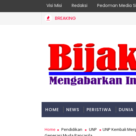
Visi Misi
Redaksi
Pedoman Media Si
BREAKING
pok Rentan Jadi Prioritas
HOME
NEWS
PERISTIWA
DUNIA
PADANG
Home
Pendidikan
UNP
UNP Kembali Men
Generasi Muda Pancasila