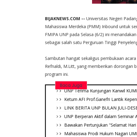
BIJAKNEWS.COM --
Universitas Negeri Pada
Mahasiswa Merdeka (PMM) Inbound untuk semes
FMIPA UNP pada Selasa (6/2) ini menandakan
sebagai salah satu Perguruan Tinggi Penyele
Sambutan hangat sekaligus pembukaan acara d
Refnaldi, M.Litt, yang memberikan dorongan 
program ini.
Baca Juga
UNP Terima Kunjungan Kanwil KUMH
Ketum AFI Prof.Ganefri Lantik Kepe
LINK BERITA UNP BULAN JULI-DES
UNP Berperan Aktif dalam Seminar Ak
Bawakan Pertunjukan "Selamat Hari 
Mahasiswa Prodi Hukum Nagari UMN B