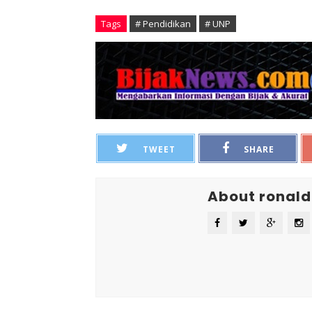
Tags
# Pendidikan
# UNP
TWEET
SHARE
About ronald