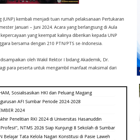
ng (UNP) kembali menjadi tuan rumah pelaksanaan Pertukaran
ter Januari – Juni 2024. Acara yang berlangsung di Aula
 kepercayaan yang keempat kalinya diberikan kepada UNP
nggara bersama dengan 210 PTN/PTS se-Indonesia.
isampaikan oleh Wakil Rektor I bidang Akademik, Dr.
bagi para peserta untuk mengambil manfaat maksimal dari
AM, Sosialisasikan HKI dan Peluang Magang
ngurusan AFI Sumbar Periode 2024-2028
EMBER 2024
hir Penelitian RKI 2024 di Universitas Hasanuddin
Profesi!", NTMS 2026 Siap Kunjungi 8 Sekolah di Sumbar
elajar Tata Kelola Nagari Konstitusi di Pasie Laweh ‎