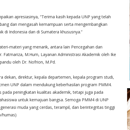
mpaikan apresiasinya, “Terima kasih kepada UNP yang telah
embang dan mengasah kemampuan serta mengembangkan
rbaik di Indonesia dan di Sumatera khususnya.”
ateri-materi yang menarik, antara lain Pencegahan dan
. Fatmariza, M.Hum, Layanan Administrasi Akademik oleh Ike
pandu oleh Dr. Nofrion, M.Pd.
ara dekan, direktur, kepala departemen, kepala program studi,
mitmen UNP dalam mendukung keberhasilan program PMM4.
 pada peningkatan kualitas akademik, tetapi juga pada
l mahasiswa untuk kemajuan bangsa. Semoga PMM4 di UNP
nerasi muda yang cerdas, terampil, dan berintegritas tinggi
b/humas)