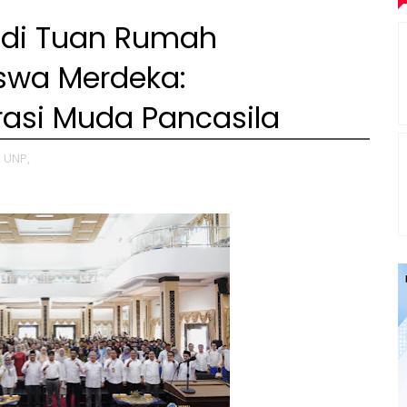
adi Tuan Rumah
swa Merdeka:
si Muda Pancasila
,
UNP,