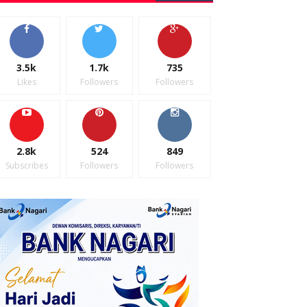
3.5k
1.7k
735
Likes
Followers
Followers
2.8k
524
849
Subscribes
Followers
Followers