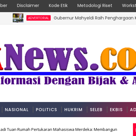
ber
Disclaimer
Kode Etik
Metodologi Riset
Workst
Gubernur Mahyeldi Raih Penghargaan Kartika P
ADVERTORIAL
NASIONAL
POLITICS
HUKRIM
SELEB
EKBIS
AD
jadi Tuan Rumah Pertukaran Mahasiswa Merdeka: Membangun