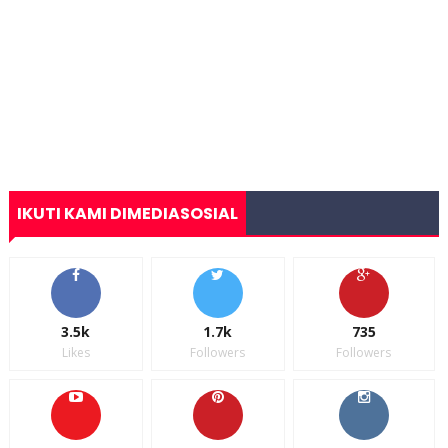
IKUTI KAMI DIMEDIASOSIAL
3.5k
1.7k
735
Likes
Followers
Followers