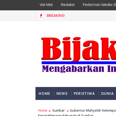
Visi Misi
Redaksi
Pedoman Media Si
BREAKING
mpok Rentan Jadi Prioritas
HOME
NEWS
PERISTIWA
DUNIA
PADANG
Home
Sumbar
Gubernur Mahyeldi: Kelomp
Kesejahteraan Keluarga di Sumbar