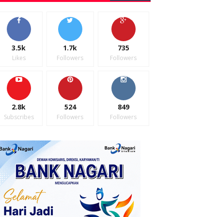
3.5k
1.7k
735
Likes
Followers
Followers
2.8k
524
849
Subscribes
Followers
Followers