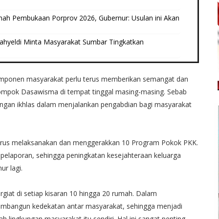
umah Pembukaan Porprov 2026, Gubernur: Usulan ini Akan
ahyeldi Minta Masyarakat Sumbar Tingkatkan
omponen masyarakat perlu terus memberikan semangat dan
elompok Dasawisma di tempat tinggal masing-masing. Sebab
dengan ikhlas dalam menjalankan pengabdian bagi masyarakat
rus melaksanakan dan menggerakkan 10 Program Pokok PKK.
 pelaporan, sehingga peningkatan kesejahteraan keluarga
r lagi.
at di setiap kisaran 10 hingga 20 rumah. Dalam
embangun kedekatan antar masyarakat, sehingga menjadi
h lingkungan masyarakat itu sendiri. Hal ini sangat penting