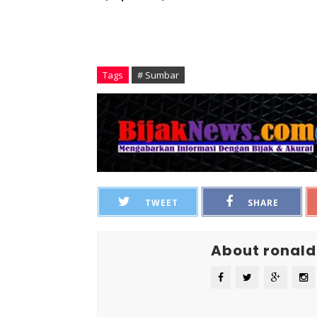
Tags
# Sumbar
TWEET
SHARE
About ronald