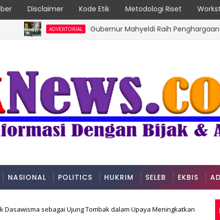
ber
Disclaimer
Kode Etik
Metodologi Riset
Workst
Gubernur Mahyeldi Raih Penghargaan Kartika 
ADVERTORIAL
NASIONAL
POLITICS
HUKRIM
SELEB
EKBIS
AD
ok Dasawisma sebagai Ujung Tombak dalam Upaya Meningkatkan