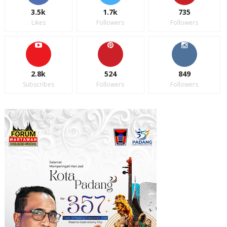
3.5k
1.7k
735
Likes
Followers
Followers
2.8k
524
849
Subscribes
Followers
Followers