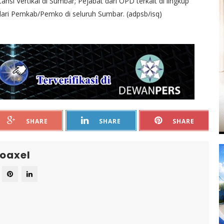
si Vertikal di Sumbar; Pejabat dari OPD terkait di lingkup
ari Pemkab/Pemko di seluruh Sumbar. (adpsb/isq)
SHARE
SHARE
SHARE
oaxel