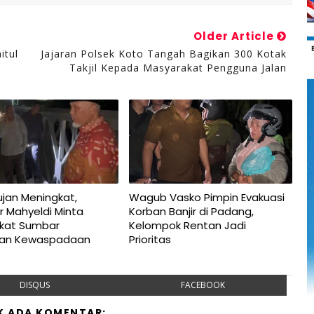
Older Article
itul
Jajaran Polsek Koto Tangah Bagikan 300 Kotak
Takjil Kepada Masyarakat Pengguna Jalan
jan Meningkat,
Wagub Vasko Pimpin Evakuasi
r Mahyeldi Minta
Korban Banjir di Padang,
kat Sumbar
Kelompok Rentan Jadi
kan Kewaspadaan
Prioritas
DISQUS
FACEBOOK
K ADA KOMENTAR: