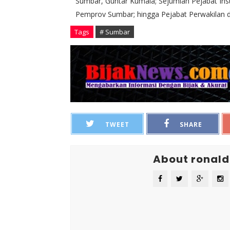
Sumbar, Guntar Kumala; Sejumlah Pejabat Instan
Pemprov Sumbar; hingga Pejabat Perwakilan d
Tags
# Sumbar
TWEET
SHARE
About ronald