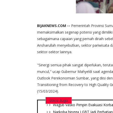
BIJAKNEWS.COM --
Pemerintah Provinsi Sum
memaksimalkan segenap potensi yang dimilik
sebagaimana capaian yang pernah diraih seb
Ansharullah menyebutkan, sektor pariwisata d
sektor-sektor lainnya.
"Sinergi semua pihak sangat diperlukan, ter
muncul," ucap Gubernur Mahyeldi saat agen
Outlook Perekonomian Sumbar, yang diisi den
Transitioning from Recovery to High Quality 
(15/03/2024).
Baca Juga
Wagub Vasko Pimpin Evakuasi Korban
Narkoba hingga LGBT Jadi Perhatian