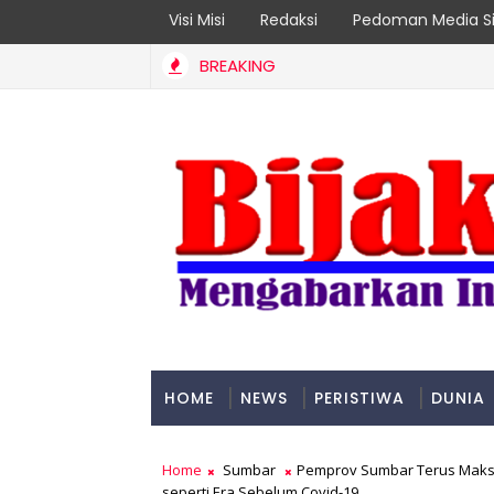
Visi Misi
Redaksi
Pedoman Media Si
BREAKING
A
ntan Jadi Prioritas
HOME
NEWS
PERISTIWA
DUNIA
PADANG
Home
Sumbar
Pemprov Sumbar Terus Maks
seperti Era Sebelum Covid-19