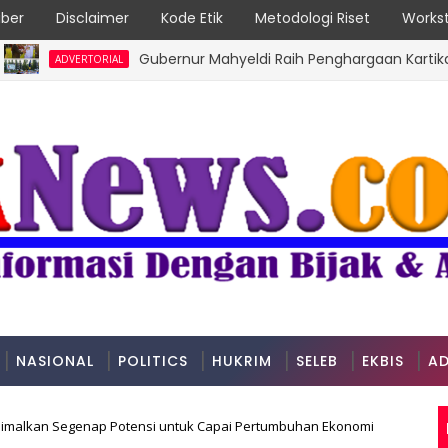
ber
Disclaimer
Kode Etik
Metodologi Riset
Workst
Gubernur Mahyeldi Raih Penghargaan Kartika Pamong
DVERTORIAL
NASIONAL
POLITICS
HUKRIM
SELEB
EKBIS
AD
imalkan Segenap Potensi untuk Capai Pertumbuhan Ekonomi