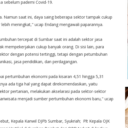
sa sebelum pademi Covid-19.
a. Namun saat ini, daya saing beberapa sektor tampak cukup
ar lebih meningkat," ucap Endang mengawali paparannya.
umbuhan tercepat di Sumbar saat ini adalah sektor jasa
dak mempekerjakan cukup banyak orang. Di sisi lain, para
sektor dengan potensi tertinggi, tetapi dengan petumbuhan
munikasi, jasa pendidikan, dan perdagangan.
ai pertumbuhan ekonomi pada kisaran 4,51 hingga 5,31
ya ada tiga hal yang dapat direkomendasikan, yaitu
sektor pertanian, melakukan akselarasi pada sektor-sektor
r pariwisata menjadi sumber pertumbuhan ekonomi baru," ucap
but, Kepala Kanwil DJPb Sumbar, Syukriah; Plt Kepala OJK