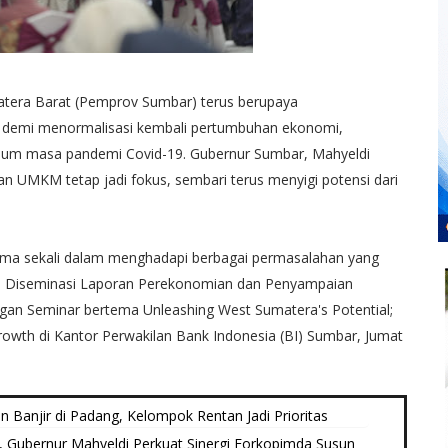
atera Barat (Pemprov Sumbar) terus berupaya
i demi menormalisasi kembali pertumbuhan ekonomi,
elum masa pandemi Covid-19. Gubernur Sumbar, Mahyeldi
an UMKM tetap jadi fokus, sembari terus menyigi potensi dari
utama sekali dalam menghadapi berbagai permasalahan yang
da Diseminasi Laporan Perekonomian dan Penyampaian
gan Seminar bertema Unleashing West Sumatera's Potential;
Growth di Kantor Perwakilan Bank Indonesia (BI) Sumbar, Jumat
 Banjir di Padang, Kelompok Rentan Jadi Prioritas
, Gubernur Mahyeldi Perkuat Sinergi Forkopimda Susun