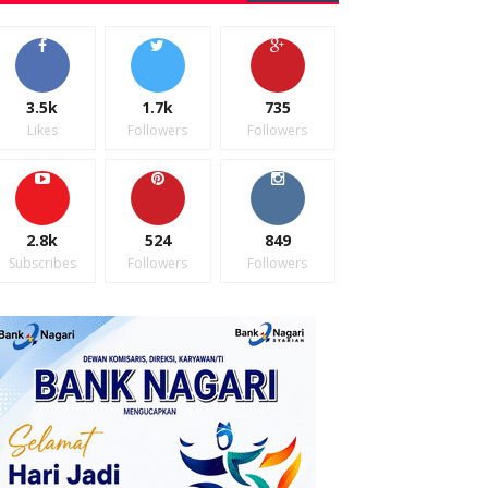
3.5k
1.7k
735
Likes
Followers
Followers
2.8k
524
849
Subscribes
Followers
Followers