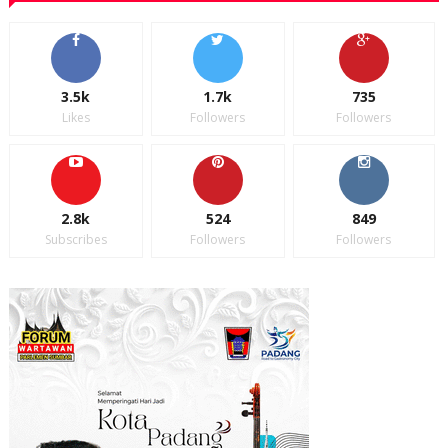
3.5k
1.7k
735
Likes
Followers
Followers
2.8k
524
849
Subscribes
Followers
Followers