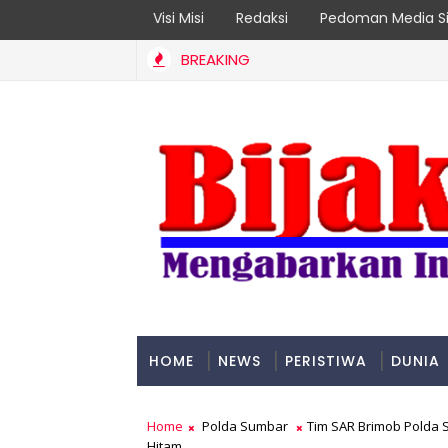
Visi Misi
Redaksi
Pedoman Media Si
BREAKING
p Leader 2026
HOME
NEWS
PERISTIWA
DUNIA
PADANG
Home
Polda Sumbar
Tim SAR Brimob Polda 
Hitam