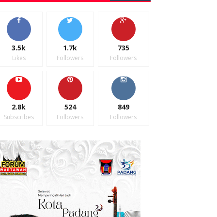
3.5k
1.7k
735
Likes
Followers
Followers
2.8k
524
849
Subscribes
Followers
Followers