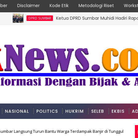
ber
Disclaimer
Kode Etik
Metodologi Riset
Workst
Ketua DPRD Sumbar Muhidi Hadiri Rapat Paripu
DPRD SUMBAR
NASIONAL
POLITICS
HUKRIM
SELEB
EKBIS
AD
Sumbar Langsung Turun Bantu Warga Terdampak Banjir di Tunggul