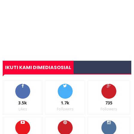
IKUTI KAMI DIMEDIASOSIAL
3.5k
1.7k
735
Likes
Followers
Followers