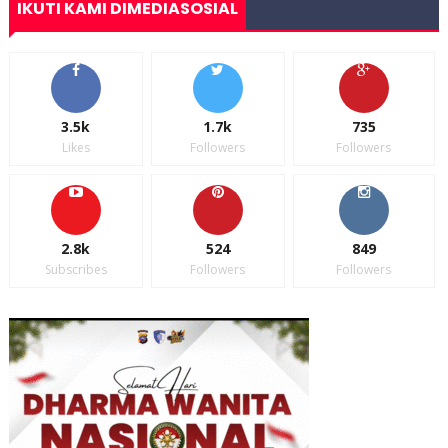
IKUTI KAMI DIMEDIASOSIAL
3.5k
1.7k
735
Likes
Followers
Followers
2.8k
524
849
Subscribes
Followers
Followers