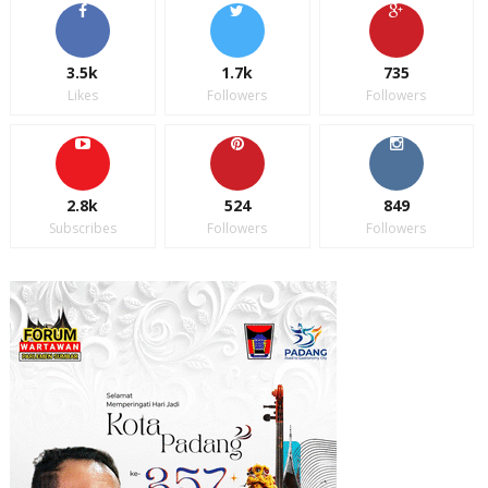
3.5k
1.7k
735
Likes
Followers
Followers
2.8k
524
849
Subscribes
Followers
Followers