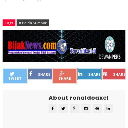
Tags
# Polda Sumbar
SHARE
SHARE
SHARE
TWEET
SHARE
About ronaldoaxel