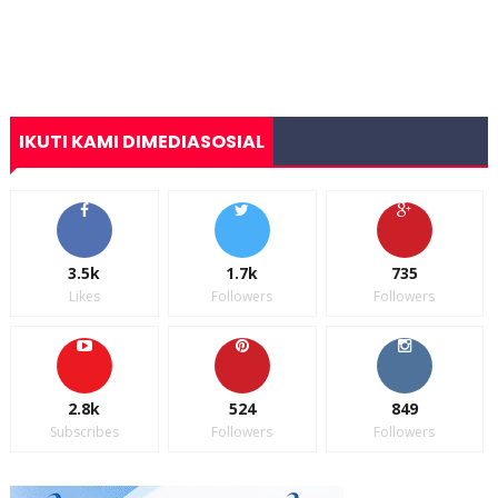
IKUTI KAMI DIMEDIASOSIAL
3.5k
1.7k
735
Likes
Followers
Followers
2.8k
524
849
Subscribes
Followers
Followers