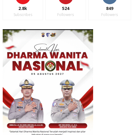
2.8k
524
849
Subscribes
Followers
Followers