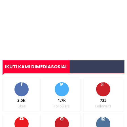
IKUTI KAMI DIMEDIASOSIAL
3.5k
1.7k
735
Likes
Followers
Followers