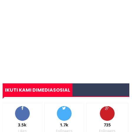
IKUTI KAMI DIMEDIASOSIAL
3.5k
1.7k
735
Likes
Followers
Followers